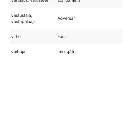
varustus; varusteet
Echipament
vastustaja;
Adversar
vastapelaaja
virhe
Fault
voittaja
Invingător