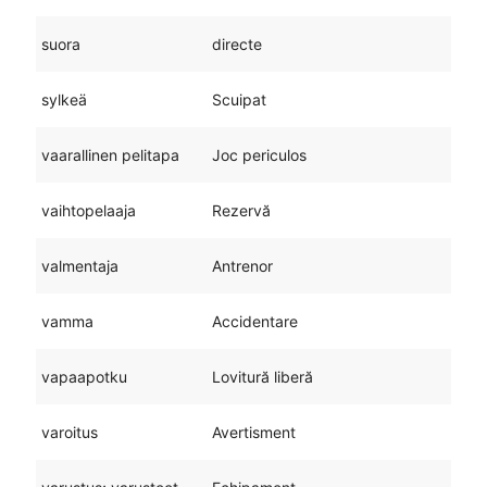
suora
directe
sylkeä
Scuipat
vaarallinen pelitapa
Joc periculos
vaihtopelaaja
Rezervă
valmentaja
Antrenor
vamma
Accidentare
vapaapotku
Lovitură liberă
varoitus
Avertisment