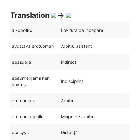
Translation
->
alkupotku
Lovitura de incepere
avustava erotuomari
Arbitru asistent
epäsuora
indirect
epäurheilijamainen
Indisciplină
käytös
erotuomari
Arbitru
erotuomaripallo
Minge de arbitru
etäisyys
Distanță