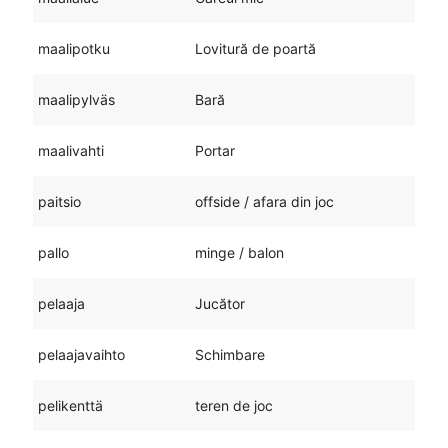
maalipotku
Lovitură de poartă
maalipylväs
Bară
maalivahti
Portar
paitsio
offside / afara din joc
pallo
minge / balon
pelaaja
Jucător
pelaajavaihto
Schimbare
pelikenttä
teren de joc