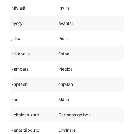
häviäjä
Invins
hyöty
Avantaj
jalka
Picior
jalkapallo
Fotbal
kampata
Piedică
kapteeni
căpitan
käsi
Mână
keltainen kortti
Cartonaș galben
kentältäpoisto
Eliminare