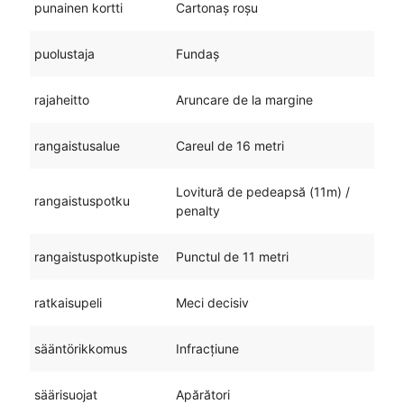
punainen kortti
Cartonaș roșu
puolustaja
Fundaș
rajaheitto
Aruncare de la margine
rangaistusalue
Careul de 16 metri
Lovitură de pedeapsă (11m) /
rangaistuspotku
penalty
rangaistuspotkupiste
Punctul de 11 metri
ratkaisupeli
Meci decisiv
sääntörikkomus
Infracțiune
säärisuojat
Apărători