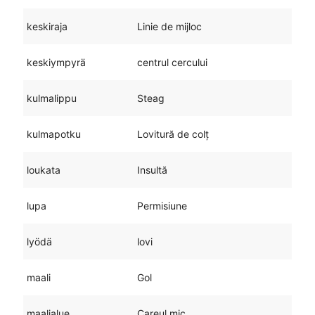
keskiraja
Linie de mijloc
keskiympyrä
centrul cercului
kulmalippu
Steag
kulmapotku
Lovitură de colț
loukata
Insultă
lupa
Permisiune
lyödä
lovi
maali
Gol
maalialue
Careul mic